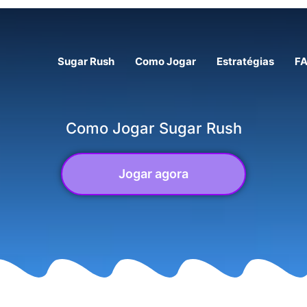
Sugar Rush
Como Jogar
Estratégias
F
Como Jogar Sugar Rush
Jogar agora