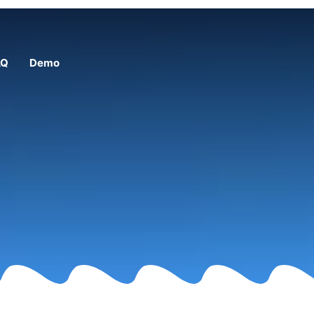
AQ
Demo